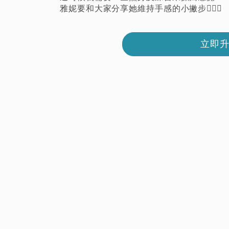
雅妮要和大家分享她維持手感的小撇步🏌🏻‍♀️
立即升