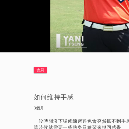
會員
如何維持手感
3個月
一段時間沒下場或練習難免會突然抓不到手
這時候就需要一些熱身及練習來抓回感覺