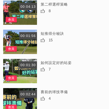
第二桿選桿策略
00:04:13
8
會員
短推得分秘訣
00:01:56
15
會員
如何設定好的站姿
00:01:30
7
會員
賽前的球技準備
00:02:44
4
會員