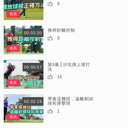
9
會員
推桿距離控制
00:02:20
3
會員
第5集⎪沙坑側上坡打
00:00:57
法
14
會員
學會這幾招，遠離剃頭
00:02:19
球和厚擊球
1
會員