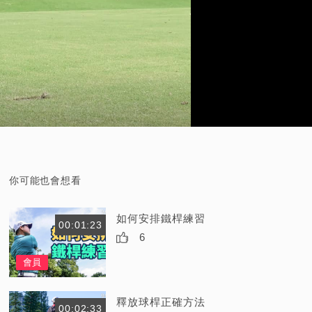
你可能也會想看
如何安排鐵桿練習
00:01:23
6
會員
釋放球桿正確方法
00:02:33