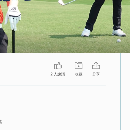
2 人說讚
收藏
分享
感