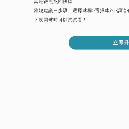
真是很煎熬的抉擇
雅妮建議三步驟：選擇球桿>選擇球路>調適
下次開球時可以試試看！
立即升