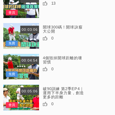
13
會員
開球300碼 ! 開球訣竅
00:03:06
大公開
0
免費
4個毀掉開球距離的壞
00:04:54
習慣
0
免費
破90訓練 第2季EP4｜
00:05:06
運用下半身力量，創造
更多的距離
0
會員