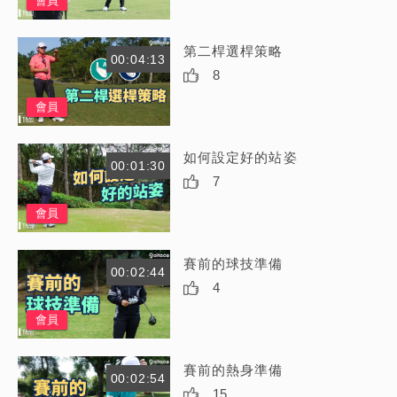
會員
第二桿選桿策略
00:04:13
8
會員
如何設定好的站姿
00:01:30
7
會員
賽前的球技準備
00:02:44
4
會員
賽前的熱身準備
00:02:54
15