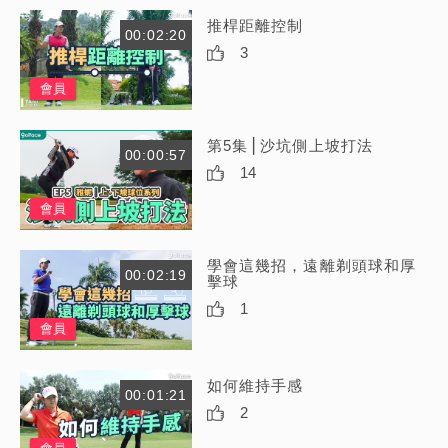
推桿距離控制
00:02:20
3
會員
第5集⎪沙坑側上坡打法
00:00:57
14
會員
學會這幾招，遠離剃頭球和厚
00:02:19
擊球
1
會員
如何維持手感
00:01:21
2