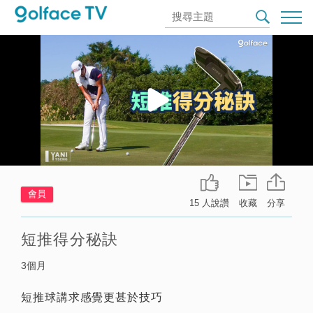
會員
15 人說讚
收藏
分享
短推得分秘訣
3個月
短推球講求感覺更甚於技巧