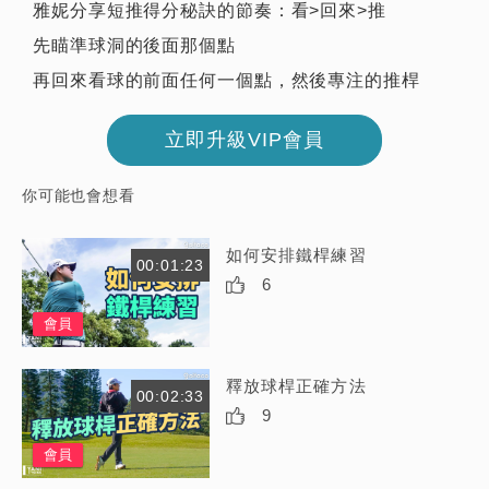
雅妮分享短推得分秘訣的節奏：看>回來>推
先瞄準球洞的後面那個點
再回來看球的前面任何一個點，然後專注的推桿
立即升級VIP會員
你可能也會想看
如何安排鐵桿練習
00:01:23
6
會員
釋放球桿正確方法
00:02:33
9
會員