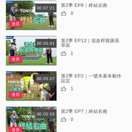
第2季 EP8｜終結左曲
00:07:21
0
會員
第2季 EP12｜混血桿脫困長
00:05:01
草區
1
會員
第2季 EP2｜一號木基本動作
00:05:07
設定
1
會員
第2季 EP7｜終結右曲
00:05:55
0
會員