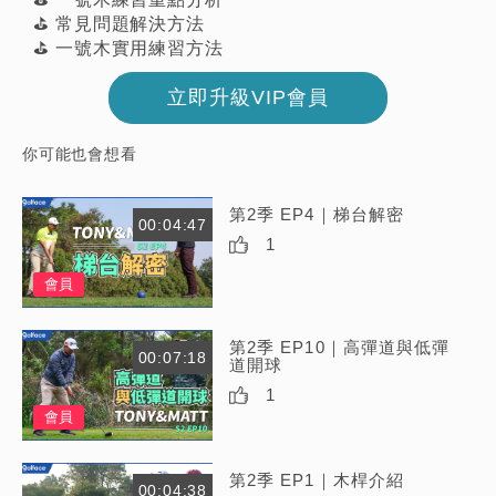
⛳️ 常見問題解決方法
⛳️ 一號木實用練習方法
立即升級VIP會員
你可能也會想看
第2季 EP4｜梯台解密
00:04:47
1
會員
第2季 EP10｜高彈道與低彈
00:07:18
道開球
1
會員
第2季 EP1｜木桿介紹
00:04:38