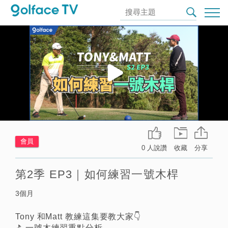
會員
0 人說讚
收藏
分享
第2季 EP3｜如何練習一號木桿
3個月
Tony 和Matt 教練這集要教大家👇
⛳️ 一號木練習重點分析