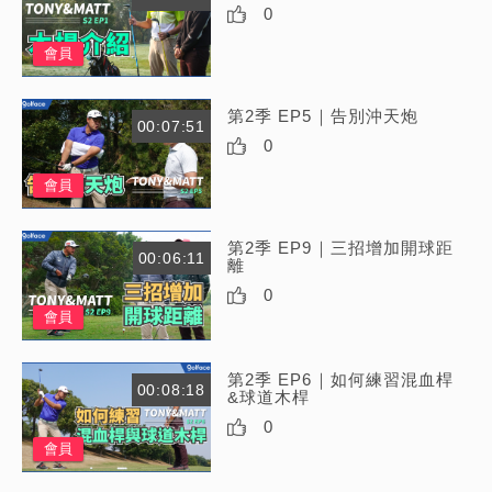
0
會員
第2季 EP5｜告別沖天炮
00:07:51
0
會員
第2季 EP9｜三招增加開球距
00:06:11
離
0
會員
第2季 EP6｜如何練習混血桿
00:08:18
&球道木桿
0
會員