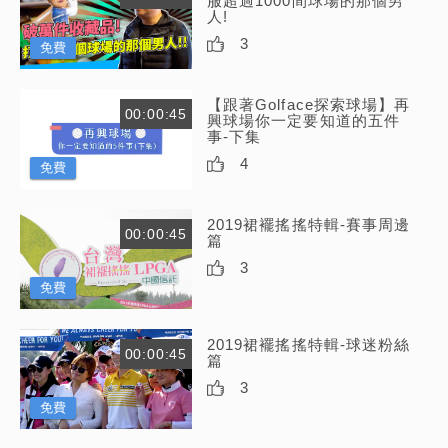
服超過1000間球場的那個男
人!
3
免費
【跟著Golface探索球場】再
00:00:45
興球場你一定要知道的五件
事-下集
4
免費
2019裙襬搖搖特輯-賽事周邊
00:00:45
篇
3
免費
2019裙襬搖搖特輯-球迷粉絲
00:00:45
篇
3
免費