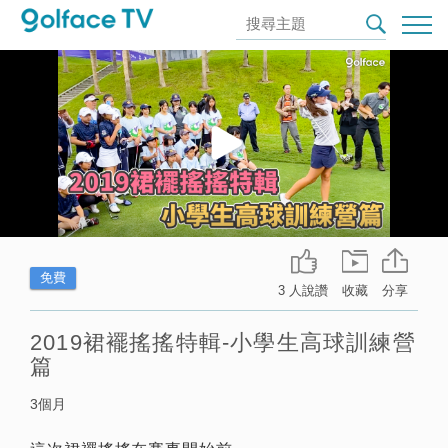
免費
3 人說讚
收藏
分享
2019裙襬搖搖特輯-小學生高球訓練營
篇
3個月