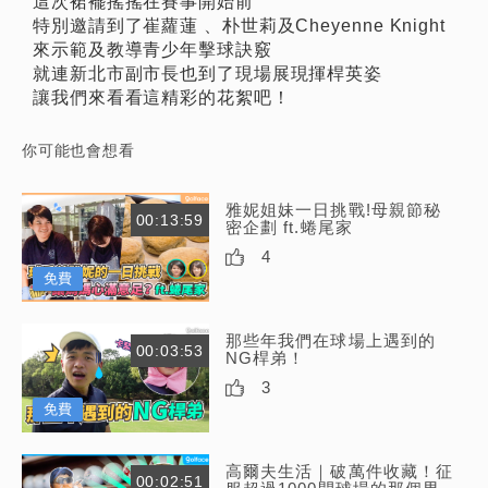
這次裙襬搖搖在賽事開始前
特別邀請到了崔蘿蓮 、朴世莉及Cheyenne Knight
來示範及教導青少年擊球訣竅
就連新北市副市長也到了現場展現揮桿英姿
讓我們來看看這精彩的花絮吧！
你可能也會想看
雅妮姐妹一日挑戰!母親節秘
00:13:59
密企劃 ft.蜷尾家
4
免費
那些年我們在球場上遇到的
00:03:53
NG桿弟！
3
免費
高爾夫生活｜破萬件收藏！征
00:02:51