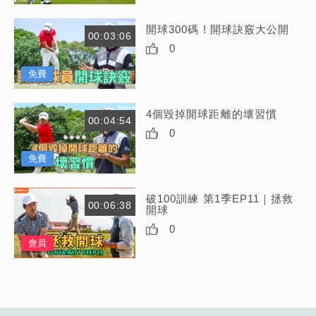
開球300碼 ! 開球訣竅大公開
00:03:06
0
免費
4個毀掉開球距離的壞習慣
00:04:54
0
免費
破100訓練 第1季EP11｜拯救
00:06:38
開球
0
會員