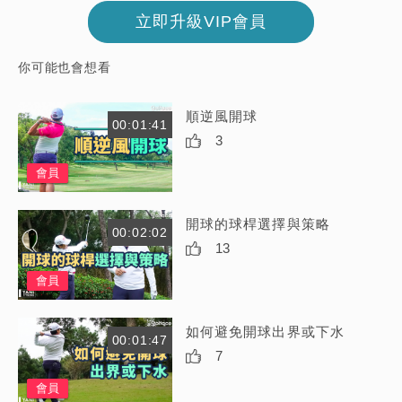
立即升級VIP會員
你可能也會想看
順逆風開球
00:01:41
3
會員
開球的球桿選擇與策略
00:02:02
13
會員
如何避免開球出界或下水
00:01:47
7
會員