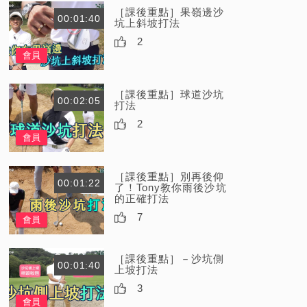
［課後重點］果嶺邊沙
00:01:40
坑上斜坡打法
2
會員
［課後重點］球道沙坑
00:02:05
打法
2
會員
［課後重點］別再後仰
00:01:22
了！Tony教你雨後沙坑
的正確打法
7
會員
［課後重點］－沙坑側
00:01:40
上坡打法
3
會員